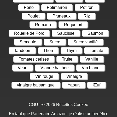
Porto
Potimarron
Potiron
Poulet
Pruneaux
Riz
Romarin
Roquefort
Rouelle de Porc
Saucisse
Saumon
Semoule
Sucre
Sucre vanillé
Tandoori
Thon
Thym
Tomate
Tomates cerises
Truite
Vanille
Veau
Viande hachée
Vin blanc
Vin rouge
Vinaigre
vinaigre balsamique
Yaourt
Œuf
CGU
- © 2026
Recettes Cookeo
En tant que Partenaire Amazon, je réalise un bénéfice