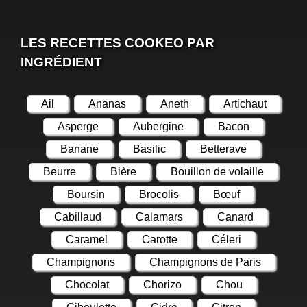
LES RECETTES COOKEO PAR
INGRÉDIENT
Ail
Ananas
Aneth
Artichaut
Asperge
Aubergine
Bacon
Banane
Basilic
Betterave
Beurre
Bière
Bouillon de volaille
Boursin
Brocolis
Bœuf
Cabillaud
Calamars
Canard
Caramel
Carotte
Céleri
Champignons
Champignons de Paris
Chocolat
Chorizo
Chou