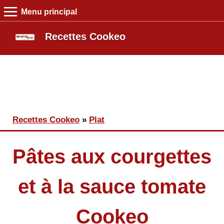
Menu principal
MENU PRINCIPAL
Recettes Cookeo
Recettes Cookeo
Entrée
Plat
Dessert
Boutique
Vous êtes ici
Recettes Cookeo
»
Plat
Blog
Pâtes aux courgettes
et à la sauce tomate
Cookeo