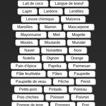
Lait de coco
Langue de boeuf
Lapin
Lardons
Lentilles
Levure chimique
Maïzena
Maroilles
Marron
Mascarpone
Mayonnaise
Miel
Mogette
Moules
Moutarde
Munster
Navet
Noisettes
Noix
Nutella
Oignon
Orange
Pain d'épice
Paprika
Parmesan
Pâte feuilletée
Pâtes
Paupiette
Paupiette de veau
Pêche
Persil
Petits-pois
Pintade
Poireau
Pois chiches
Poisson
Poivron
Pomme de terre
Pommes
Porc