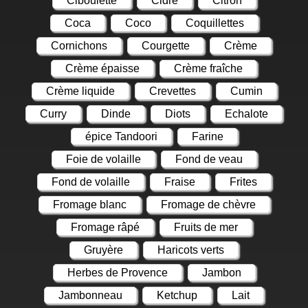
Ciboulette
Cidre
Citron
Coca
Coco
Coquillettes
Cornichons
Courgette
Crème
Crème épaisse
Crème fraîche
Crème liquide
Crevettes
Cumin
Curry
Dinde
Diots
Echalote
épice Tandoori
Farine
Foie de volaille
Fond de veau
Fond de volaille
Fraise
Frites
Fromage blanc
Fromage de chèvre
Fromage râpé
Fruits de mer
Gruyère
Haricots verts
Herbes de Provence
Jambon
Jambonneau
Ketchup
Lait