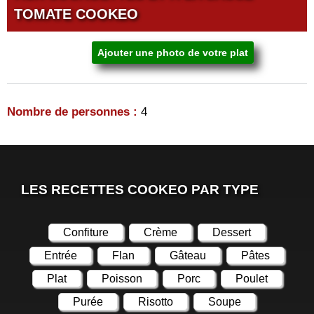
TOMATE COOKEO
Ajouter une photo de votre plat
Nombre de personnes :
4
LES RECETTES COOKEO PAR TYPE
Confiture
Crème
Dessert
Entrée
Flan
Gâteau
Pâtes
Plat
Poisson
Porc
Poulet
Purée
Risotto
Soupe