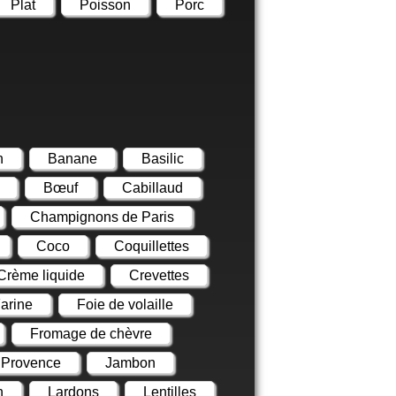
Plat
Poisson
Porc
n
Banane
Basilic
Bœuf
Cabillaud
Champignons de Paris
Coco
Coquillettes
Crème liquide
Crevettes
arine
Foie de volaille
Fromage de chèvre
 Provence
Jambon
n
Lardons
Lentilles