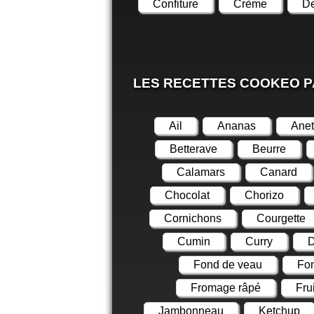
Confiture
Crème
De
LES RECETTES COOKEO P
Ail
Ananas
Ane
Betterave
Beurre
Calamars
Canard
Chocolat
Chorizo
Cornichons
Courgette
Cumin
Curry
D
Fond de veau
Fon
Fromage râpé
Fru
Jambonneau
Ketchup