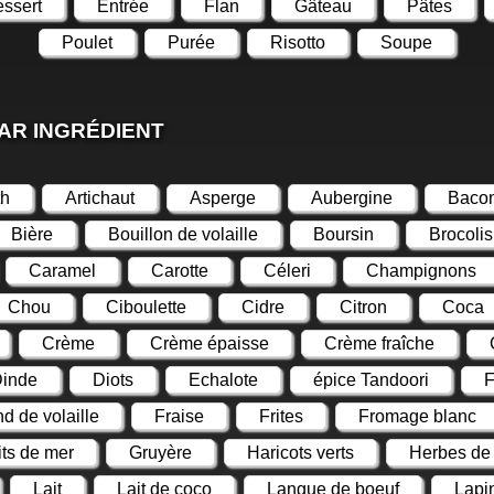
ssert
Entrée
Flan
Gâteau
Pâtes
Poulet
Purée
Risotto
Soupe
AR INGRÉDIENT
th
Artichaut
Asperge
Aubergine
Baco
Bière
Bouillon de volaille
Boursin
Brocolis
Caramel
Carotte
Céleri
Champignons
Chou
Ciboulette
Cidre
Citron
Coca
Crème
Crème épaisse
Crème fraîche
inde
Diots
Echalote
épice Tandoori
F
d de volaille
Fraise
Frites
Fromage blanc
its de mer
Gruyère
Haricots verts
Herbes de
Lait
Lait de coco
Langue de boeuf
Lapi