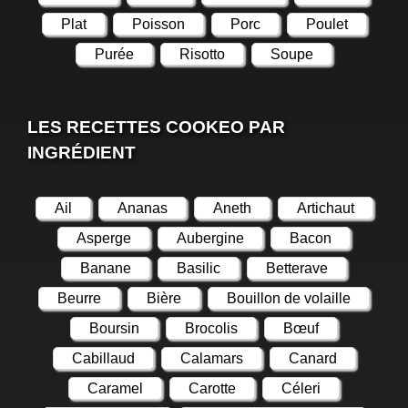
Plat
Poisson
Porc
Poulet
Purée
Risotto
Soupe
LES RECETTES COOKEO PAR
INGRÉDIENT
Ail
Ananas
Aneth
Artichaut
Asperge
Aubergine
Bacon
Banane
Basilic
Betterave
Beurre
Bière
Bouillon de volaille
Boursin
Brocolis
Bœuf
Cabillaud
Calamars
Canard
Caramel
Carotte
Céleri