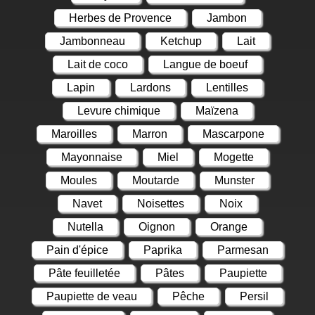
Herbes de Provence
Jambon
Jambonneau
Ketchup
Lait
Lait de coco
Langue de boeuf
Lapin
Lardons
Lentilles
Levure chimique
Maïzena
Maroilles
Marron
Mascarpone
Mayonnaise
Miel
Mogette
Moules
Moutarde
Munster
Navet
Noisettes
Noix
Nutella
Oignon
Orange
Pain d'épice
Paprika
Parmesan
Pâte feuilletée
Pâtes
Paupiette
Paupiette de veau
Pêche
Persil