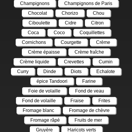
Champignons
Champignons de Paris
Chocolat
Chorizo
Chou
Ciboulette
Cidre
Citron
Coca
Coco
Coquillettes
Cornichons
Courgette
Crème
Crème épaisse
Crème fraîche
Crème liquide
Crevettes
Cumin
Curry
Dinde
Diots
Echalote
épice Tandoori
Farine
Foie de volaille
Fond de veau
Fond de volaille
Fraise
Frites
Fromage blanc
Fromage de chèvre
Fromage râpé
Fruits de mer
Gruyère
Haricots verts