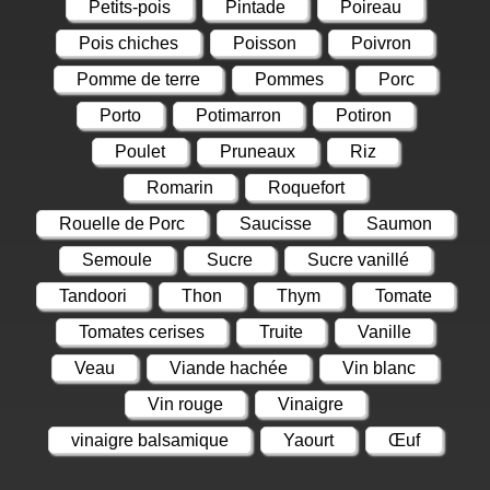
Petits-pois
Pintade
Poireau
Pois chiches
Poisson
Poivron
Pomme de terre
Pommes
Porc
Porto
Potimarron
Potiron
Poulet
Pruneaux
Riz
Romarin
Roquefort
Rouelle de Porc
Saucisse
Saumon
Semoule
Sucre
Sucre vanillé
Tandoori
Thon
Thym
Tomate
Tomates cerises
Truite
Vanille
Veau
Viande hachée
Vin blanc
Vin rouge
Vinaigre
vinaigre balsamique
Yaourt
Œuf