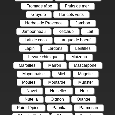
Fromage râpé
Fruits de mer
Gruyère
Haricots verts
Herbes de Provence
Jambon
Jambonneau
Ketchup
Lait
Lait de coco
Langue de boeuf
Lapin
Lardons
Lentilles
Levure chimique
Maïzena
Maroilles
Marron
Mascarpone
Mayonnaise
Miel
Mogette
Moules
Moutarde
Munster
Navet
Noisettes
Noix
Nutella
Oignon
Orange
Pain d'épice
Paprika
Parmesan