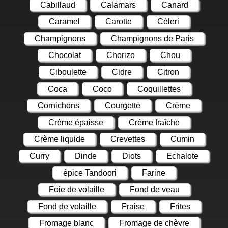
Cabillaud
Calamars
Canard
Caramel
Carotte
Céleri
Champignons
Champignons de Paris
Chocolat
Chorizo
Chou
Ciboulette
Cidre
Citron
Coca
Coco
Coquillettes
Cornichons
Courgette
Crème
Crème épaisse
Crème fraîche
Crème liquide
Crevettes
Cumin
Curry
Dinde
Diots
Echalote
épice Tandoori
Farine
Foie de volaille
Fond de veau
Fond de volaille
Fraise
Frites
Fromage blanc
Fromage de chèvre