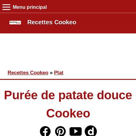
Menu principal
MENU PRINCIPAL
Recettes Cookeo
Recettes Cookeo
Entrée
Plat
Dessert
Boutique
Vous êtes ici
Recettes Cookeo
»
Plat
Blog
Purée de patate douce
Cookeo