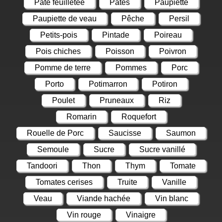
Pâte feuilletée
Pâtes
Paupiette
Paupiette de veau
Pêche
Persil
Petits-pois
Pintade
Poireau
Pois chiches
Poisson
Poivron
Pomme de terre
Pommes
Porc
Porto
Potimarron
Potiron
Poulet
Pruneaux
Riz
Romarin
Roquefort
Rouelle de Porc
Saucisse
Saumon
Semoule
Sucre
Sucre vanillé
Tandoori
Thon
Thym
Tomate
Tomates cerises
Truite
Vanille
Veau
Viande hachée
Vin blanc
Vin rouge
Vinaigre