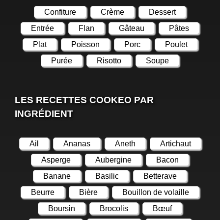
Confiture
Crème
Dessert
Entrée
Flan
Gâteau
Pâtes
Plat
Poisson
Porc
Poulet
Purée
Risotto
Soupe
LES RECETTES COOKEO PAR
INGRÉDIENT
Ail
Ananas
Aneth
Artichaut
Asperge
Aubergine
Bacon
Banane
Basilic
Betterave
Beurre
Bière
Bouillon de volaille
Boursin
Brocolis
Bœuf