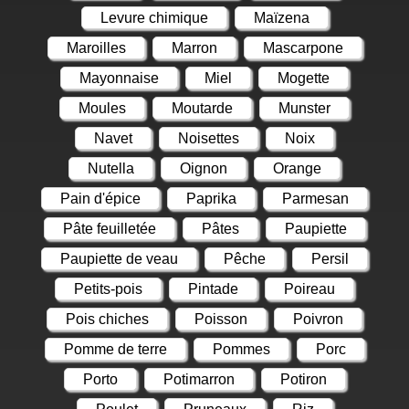
Levure chimique
Maïzena
Maroilles
Marron
Mascarpone
Mayonnaise
Miel
Mogette
Moules
Moutarde
Munster
Navet
Noisettes
Noix
Nutella
Oignon
Orange
Pain d'épice
Paprika
Parmesan
Pâte feuilletée
Pâtes
Paupiette
Paupiette de veau
Pêche
Persil
Petits-pois
Pintade
Poireau
Pois chiches
Poisson
Poivron
Pomme de terre
Pommes
Porc
Porto
Potimarron
Potiron