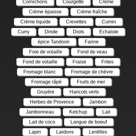
Cornichons
Courgette
Crème
Crème épaisse
Crème fraîche
Crème liquide
Crevettes
Cumin
Curry
Dinde
Diots
Echalote
épice Tandoori
Farine
Foie de volaille
Fond de veau
Fond de volaille
Fraise
Frites
Fromage blanc
Fromage de chèvre
Fromage râpé
Fruits de mer
Gruyère
Haricots verts
Herbes de Provence
Jambon
Jambonneau
Ketchup
Lait
Lait de coco
Langue de boeuf
Lapin
Lardons
Lentilles