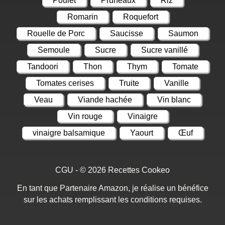
Poulet
Pruneaux
Riz
Romarin
Roquefort
Rouelle de Porc
Saucisse
Saumon
Semoule
Sucre
Sucre vanillé
Tandoori
Thon
Thym
Tomate
Tomates cerises
Truite
Vanille
Veau
Viande hachée
Vin blanc
Vin rouge
Vinaigre
vinaigre balsamique
Yaourt
Œuf
CGU
- © 2026
Recettes Cookeo
En tant que Partenaire Amazon, je réalise un bénéfice
sur les achats remplissant les conditions requises.