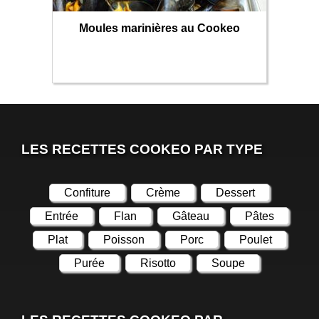
Moules marinières au Cookeo
LES RECETTES COOKEO PAR TYPE
Confiture
Crème
Dessert
Entrée
Flan
Gâteau
Pâtes
Plat
Poisson
Porc
Poulet
Purée
Risotto
Soupe