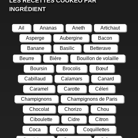
LES RECETTES COOKEO PAR
INGRÉDIENT
Ail
Ananas
Aneth
Artichaut
Asperge
Aubergine
Bacon
Banane
Basilic
Betterave
Beurre
Bière
Bouillon de volaille
Boursin
Brocolis
Bœuf
Cabillaud
Calamars
Canard
Caramel
Carotte
Céleri
Champignons
Champignons de Paris
Chocolat
Chorizo
Chou
Ciboulette
Cidre
Citron
Coca
Coco
Coquillettes