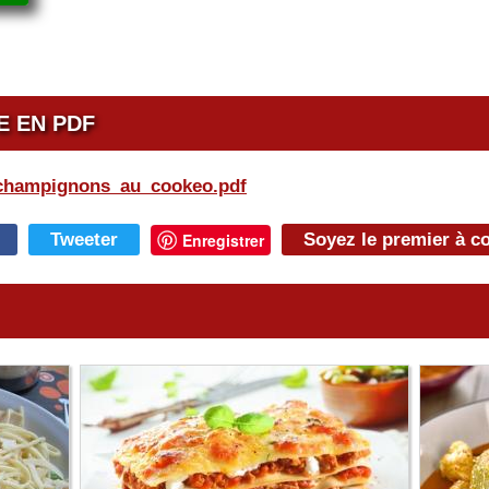
E EN PDF
_champignons_au_cookeo.pdf
tes_poulet_champignons_au_cook
Tweeter
Enregistrer
Soyez le premier à 