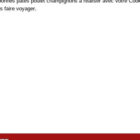
bonnes pâtes poulet champignons à réaliser avec votre Cook
s faire voyager.