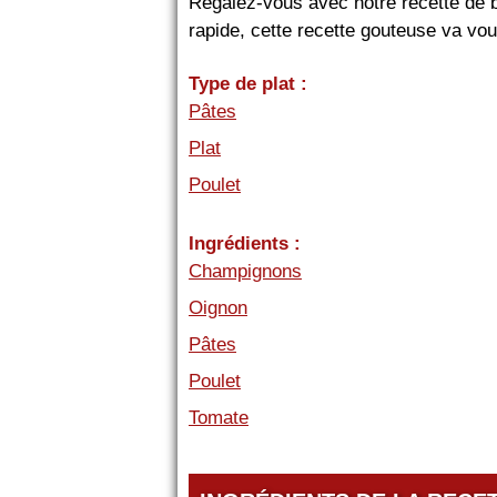
Régalez-vous avec notre recette de 
rapide, cette recette gouteuse va vou
Type de plat :
Pâtes
Plat
Poulet
Ingrédients :
Champignons
Oignon
Pâtes
Poulet
Tomate