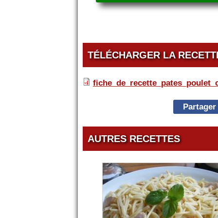
TÉLÉCHARGER LA RECETT
fiche_de_recette_pates_poulet
fiche_de_recette_pa
Partager
AUTRES RECETTES