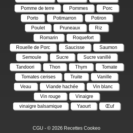
Pomme de terre
Pommes
Porc
Porto
Potimarron
Potiron
Poulet
Pruneaux
Riz
Romarin
Roquefort
Rouelle de Porc
Saucisse
Saumon
Semoule
Sucre
Sucre vanillé
Tandoori
Thon
Thym
Tomate
Tomates cerises
Truite
Vanille
Veau
Viande hachée
Vin blanc
Vin rouge
Vinaigre
vinaigre balsamique
Yaourt
Œuf
CGU
- © 2026
Recettes Cookeo