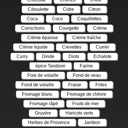
Ciboulette
Cidre
Citron
Coca
Coco
Coquillettes
Cornichons
Courgette
Crème
Crème épaisse
Crème fraîche
Crème liquide
Crevettes
Cumin
Curry
Dinde
Diots
Echalote
épice Tandoori
Farine
Foie de volaille
Fond de veau
Fond de volaille
Fraise
Frites
Fromage blanc
Fromage de chèvre
Fromage râpé
Fruits de mer
Gruyère
Haricots verts
Herbes de Provence
Jambon