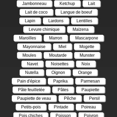
Jambonneau
Ketchup
Lait
Lait de coco
Langue de boeuf
Lapin
Lardons
Lentilles
Levure chimique
Maïzena
Maroilles
Marron
Mascarpone
Mayonnaise
Miel
Mogette
Moules
Moutarde
Munster
Navet
Noisettes
Noix
Nutella
Oignon
Orange
Pain d'épice
Paprika
Parmesan
Pâte feuilletée
Pâtes
Paupiette
Paupiette de veau
Pêche
Persil
Petits-pois
Pintade
Poireau
Pois chiches
Poisson
Poivron