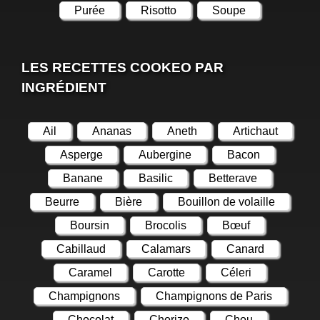
Purée
Risotto
Soupe
LES RECETTES COOKEO PAR
INGRÉDIENT
Ail
Ananas
Aneth
Artichaut
Asperge
Aubergine
Bacon
Banane
Basilic
Betterave
Beurre
Bière
Bouillon de volaille
Boursin
Brocolis
Bœuf
Cabillaud
Calamars
Canard
Caramel
Carotte
Céleri
Champignons
Champignons de Paris
Chocolat
Chorizo
Chou