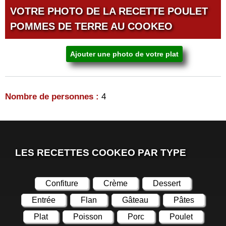
VOTRE PHOTO DE LA RECETTE POULET
POMMES DE TERRE AU COOKEO
Ajouter une photo de votre plat
Nombre de personnes :
4
LES RECETTES COOKEO PAR TYPE
Confiture
Crème
Dessert
Entrée
Flan
Gâteau
Pâtes
Plat
Poisson
Porc
Poulet