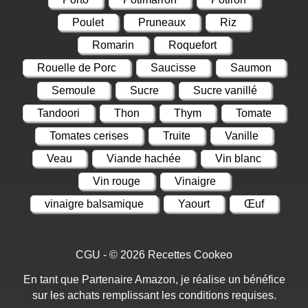
Poulet
Pruneaux
Riz
Romarin
Roquefort
Rouelle de Porc
Saucisse
Saumon
Semoule
Sucre
Sucre vanillé
Tandoori
Thon
Thym
Tomate
Tomates cerises
Truite
Vanille
Veau
Viande hachée
Vin blanc
Vin rouge
Vinaigre
vinaigre balsamique
Yaourt
Œuf
CGU
- © 2026
Recettes Cookeo
En tant que Partenaire Amazon, je réalise un bénéfice
sur les achats remplissant les conditions requises.