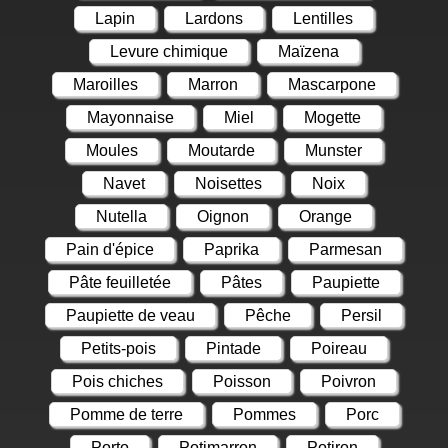
Lapin
Lardons
Lentilles
Levure chimique
Maïzena
Maroilles
Marron
Mascarpone
Mayonnaise
Miel
Mogette
Moules
Moutarde
Munster
Navet
Noisettes
Noix
Nutella
Oignon
Orange
Pain d'épice
Paprika
Parmesan
Pâte feuilletée
Pâtes
Paupiette
Paupiette de veau
Pêche
Persil
Petits-pois
Pintade
Poireau
Pois chiches
Poisson
Poivron
Pomme de terre
Pommes
Porc
Porto
Potimarron
Potiron