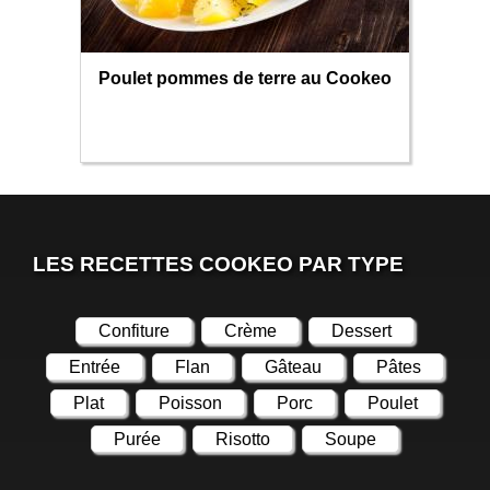
Poulet pommes de terre au Cookeo
LES RECETTES COOKEO PAR TYPE
Confiture
Crème
Dessert
Entrée
Flan
Gâteau
Pâtes
Plat
Poisson
Porc
Poulet
Purée
Risotto
Soupe