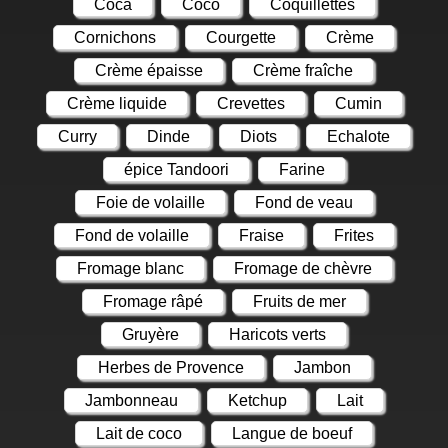
Coca
Coco
Coquillettes
Cornichons
Courgette
Crème
Crème épaisse
Crème fraîche
Crème liquide
Crevettes
Cumin
Curry
Dinde
Diots
Echalote
épice Tandoori
Farine
Foie de volaille
Fond de veau
Fond de volaille
Fraise
Frites
Fromage blanc
Fromage de chèvre
Fromage râpé
Fruits de mer
Gruyère
Haricots verts
Herbes de Provence
Jambon
Jambonneau
Ketchup
Lait
Lait de coco
Langue de boeuf