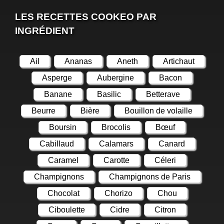
LES RECETTES COOKEO PAR
INGRÉDIENT
Ail
Ananas
Aneth
Artichaut
Asperge
Aubergine
Bacon
Banane
Basilic
Betterave
Beurre
Bière
Bouillon de volaille
Boursin
Brocolis
Bœuf
Cabillaud
Calamars
Canard
Caramel
Carotte
Céleri
Champignons
Champignons de Paris
Chocolat
Chorizo
Chou
Ciboulette
Cidre
Citron